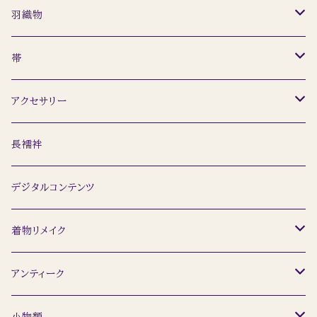
セット
羽織物
レディース
小紋
羽織
帯
メンズ
ウール着物
道行
名古屋帯
アクセサリー
訪問着
ショール
半幅帯
簪
長襦袢
留袖
袋帯
ネックレス
デジタルコンテンツ
浴衣
ピアス
着物リメイク
トップス
アンティーク
着物