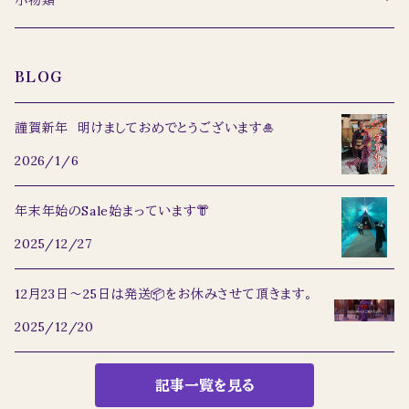
小物類
名古屋帯
バッグ
BLOG
羽織り
謹賀新年 明けましておめでとうございます🎍
2026/1/6
浴衣
年末年始のSale始まっています👘
道行
2025/12/27
丸帯
12月23日〜25日は発送📦をお休みさせて頂きます。
2025/12/20
記事一覧を見る