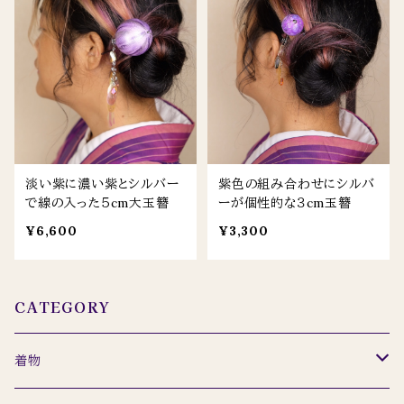
淡い紫に濃い紫とシルバー
紫色の組み合わせにシルバ
で線の入った５cm大玉簪
ーが個性的な３cm玉簪
¥6,600
¥3,300
CATEGORY
着物