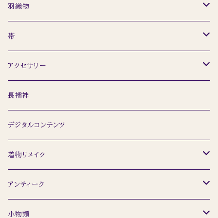
セット
羽織物
レディース
小紋
羽織
帯
メンズ
ウール着物
道行
名古屋帯
アクセサリー
訪問着
ショール
半幅帯
簪
長襦袢
留袖
袋帯
ネックレス
デジタルコンテンツ
浴衣
ピアス
着物リメイク
トップス
アンティーク
着物
小物類