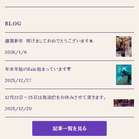
名古屋帯
バッグ
BLOG
羽織り
謹賀新年 明けましておめでとうございます🎍
2026/1/6
浴衣
年末年始のSale始まっています👘
道行
2025/12/27
丸帯
12月23日〜25日は発送📦をお休みさせて頂きます。
2025/12/20
記事一覧を見る