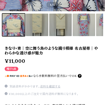
1
/5
きなり×青｜空に舞う鳥のような織り模様 名古屋帯｜や
わらかな透け感が魅力
¥11,000
残り1点
なら
手数料無料の
翌月払いでOK
別途送料がかかります。
送料を確認する
¥30,000以上のご注文で国内送料が無料になります。