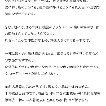
やわらかなきなり色をベースに、青で描かれた織り模様。
空に舞う鳥のようにも、蔦が風に揺れるようにも見える、不思議で
詩的なデザインです。
きなり地には、まるで飛行機雲のようなラインの織りが浮かび、青
の柄と呼応するように広がります。
見る人によって印象が変わる、想像力をくすぐる一本です。
一部にほんのり透け感があるため、真冬よりも春や秋、初夏など
の季節におすすめ。
全体的にやさしい色合いなので、どんな色の着物とも合わせやす
く、コーディネートの幅も広がります。
＊名古屋帯のみの出品です。浴衣や小物は含まれません。
＊浴衣は出品中です。商品名：ポップな水玉花柄が印象的な縞模
様浴衣｜綿の単衣着物風にも楽しめる1枚 タグ付き新品