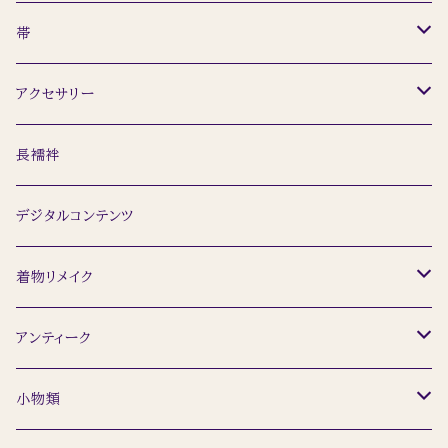
レディース
小紋
羽織
帯
メンズ
ウール着物
道行
名古屋帯
アクセサリー
訪問着
ショール
半幅帯
簪
長襦袢
留袖
袋帯
ネックレス
デジタルコンテンツ
浴衣
ピアス
着物リメイク
トップス
アンティーク
着物
小物類