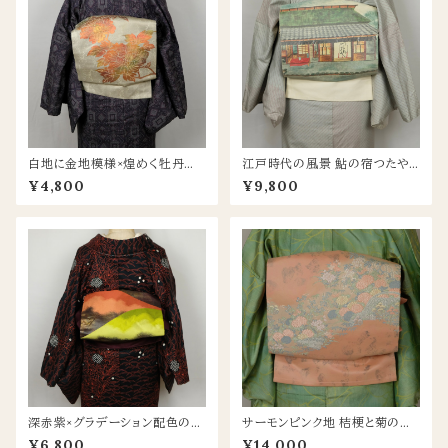
白地に金地模様×煌めく牡丹柄
江戸時代の風景 鮎の宿つたや
名古屋帯｜上品な光沢のセミフ
柄 開き名古屋帯｜遊び心あふ
¥4,800
¥9,800
ォーマルにも
れる絵画のような一本
深赤紫×グラデーション配色の山
サーモンピンク地 桔梗と菊のポ
風模様 名古屋帯｜個性が映え
イント柄名古屋帯｜銀糸がきら
¥6,800
¥14,000