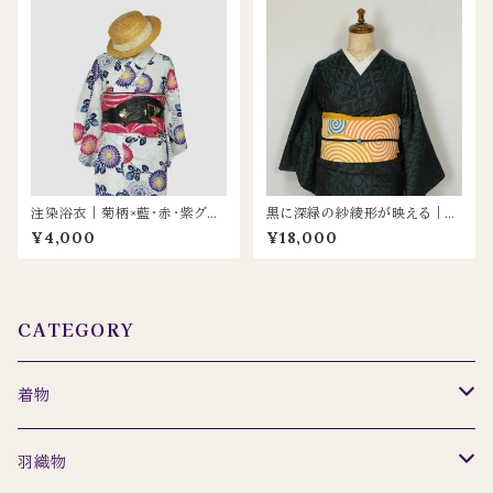
注染浴衣｜菊柄×藍・赤・紫グラ
黒に深緑の紗綾形が映える｜ミ
デーション（ビンテージ）
ントグリーンの八掛が爽やかな大
¥4,000
¥18,000
島紬
CATEGORY
着物
セット
羽織物