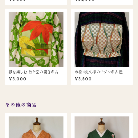
る存在感の一本
めく上品な一本
緑を楽しむ 竹と笹の開き名古屋
市松×波文様のモダン名古屋帯
帯
｜赤橙×緑黄グラデーション
¥3,000
¥3,800
その他の商品