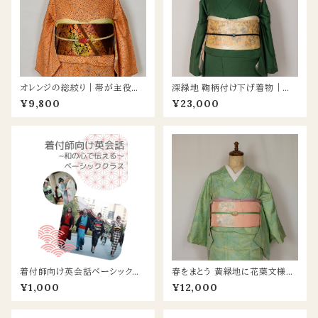
オレンジの総絞り｜帯が主役に
深緑地 鞠柄付け下げ着物｜控
なるシンプル小紋
えめな華やかさのセミフォーマル
¥9,800
¥23,000
着付師向け英会話ベーシックテ
春をまとう 黄緑地に花葉文様の
キスト（デジタル版）｜現場です
明るい紬の着物
¥1,000
¥12,000
ぐ使える英会話フレーズ集