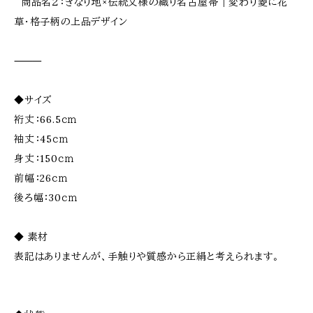
商品名２：きなり地×伝統文様の織り名古屋帯｜変わり菱に花
草・格子柄の上品デザイン
⸻
◆サイズ
裄丈：66.5ｃｍ
袖丈：45ｃｍ
身丈：150ｃｍ
前幅：26ｃｍ
後ろ幅：30ｃｍ
◆ 素材
表記はありませんが、手触りや質感から正絹と考えられます。