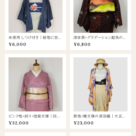
未使用 しつけ付き｜紺地に羽根
深赤紫×グラデーション配色の山
の地模様×裾に手描き草木 羽織
風模様 名古屋帯｜個性が映え
¥6,000
¥6,800
る存在感の一本
ピンク地×絞り×短冊文様｜四季
紫地×椿文様の長羽織｜大正ロ
の花が彩る上品な付け下げ
マン香るアンティークスタイル –
¥32,000
¥23,000
NEOキモノに映える一点もの