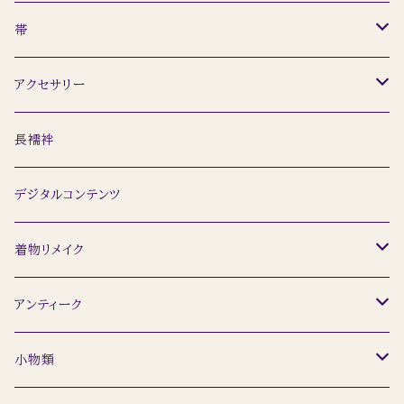
レディース
小紋
羽織
帯
メンズ
ウール着物
道行
名古屋帯
アクセサリー
訪問着
ショール
半幅帯
簪
長襦袢
留袖
袋帯
ネックレス
デジタルコンテンツ
浴衣
ピアス
着物リメイク
トップス
アンティーク
着物
小物類