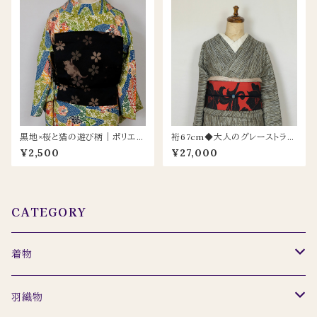
黒地×桜と猫の遊び柄｜ポリエス
裄67cm◆大人のグレーストライ
テルの開き名古屋帯
プ小紋｜正絹×広襟｜渋カッコよ
¥2,500
¥27,000
く着こなせる一枚
CATEGORY
着物
セット
羽織物