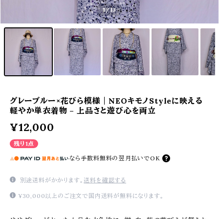
1
/13
グレーブルー×花びら模様｜NEOキモノStyleに映える
軽やか単衣着物 – 上品さと遊び心を両立
¥12,000
残り1点
なら
手数料無料の
翌月払いでOK
別途送料がかかります。
送料を確認する
¥30,000以上のご注文で国内送料が無料になります。