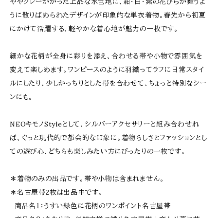
ややグレーがかった上品な水色地に、紺・白・紫の花びらが舞うよ
うに散りばめられたデザインが印象的な単衣着物。春先から初夏
にかけて活躍する、軽やかな着心地が魅力の一枚です。
細かな花柄が全身に彩りを添え、合わせる帯や小物で雰囲気を
変えて楽しめます。ワンピースのように羽織ってラフに日常スタイ
ルにしたり、少しかっちりとした帯を合わせて、ちょっと特別なシー
ンにも。
NEOキモノStyleとして、シルバーアクセサリーと組み合わせれ
ば、ぐっと現代的で都会的な印象に。着物らしさとファッションとし
ての遊び心、どちらも楽しみたい方にぴったりの一枚です。
＊着物のみの出品です。帯や小物は含まれません。
＊名古屋帯2枚は出品中です。
商品名１：うすい緑色に花柄のワンポイント名古屋帯