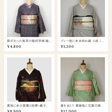
紫がかった焦茶の幾何学柄 紬
グレー地に赤点斜め縞 小紋｜独
着物｜独特な色味が魅力の一
特な織りの凹凸が映える正絹着
¥4,800
¥1,200
枚
物
黒地に赤の笹葉と桔梗×鹿子絞
春をまとう 黄緑地に花葉文様の
りアクセント 正絹小紋
明るい紬の着物
¥8,900
¥12,000