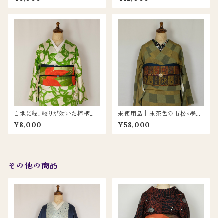
白地に緑、絞りが効いた椿柄の
未使用品｜抹茶色の市松×墨流
モダン小紋
し模様の正絹小紋 共八掛付き
¥8,000
¥58,000
その他の商品