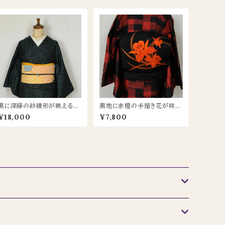
黒に深緑の紗綾形が映える｜
黒地に赤橙の手描き花が咲く
ミントグリーンの八掛が爽やか
｜正絹ワンポイント名古屋帯
¥18,000
¥7,800
な大島紬