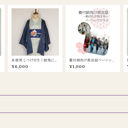
未使用 しつけ付き｜紺地に羽
着付師向け英会話ベーシック
）
根の地模様×裾に手描き草木
テキスト（デジタル版）｜現場
¥6,000
¥1,000
羽織
ですぐ使える英会話フレーズ
集