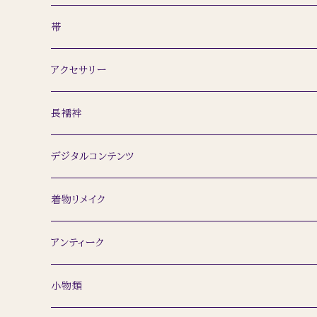
レディース
小紋
羽織
帯
メンズ
ウール着物
道行
名古屋帯
アクセサリー
訪問着
ショール
半幅帯
簪
長襦袢
留袖
袋帯
ネックレス
デジタルコンテンツ
浴衣
ピアス
着物リメイク
トップス
アンティーク
着物
小物類