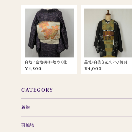
白地に金地模様×煌めく牡丹
黒地×白抜き花文 とび柄羽織
柄 名古屋帯｜上品な光沢の
（羽織紐付き／羽裏 白×水色
¥4,800
¥4,000
セミフォーマルにも
CATEGORY
着物
セット
羽織物