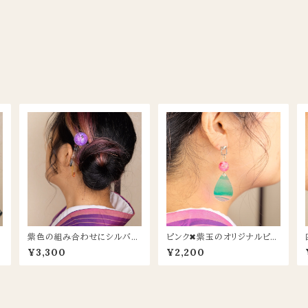
紫色の組み合わせにシルバー
ピンク✖︎紫玉のオリジナルピア
が個性的な３cm玉簪
ス
¥3,300
¥2,200