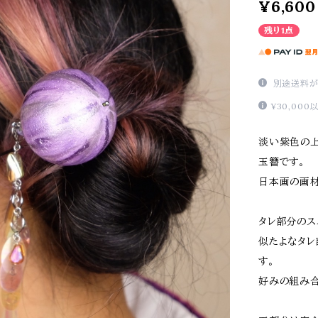
¥6,600
残り1点
別途送料が
¥30,00
淡い紫色の上
玉簪です。
日本画の画材
タレ部分のス
似たよなタレ
す。
好みの組み合